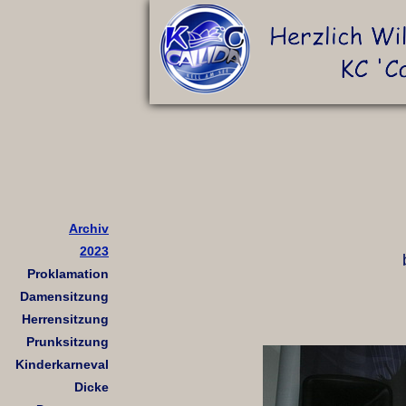
Archiv
2023
Proklamation
Damensitzung
Herrensitzung
Prunksitzung
Kinderkarneval
Dicke